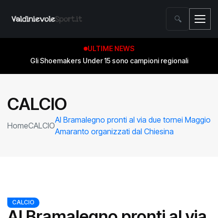
🔍
ULTIME NEWS
Gli Shoemakers Under 15 sono campioni regionali
CALCIO
Al Bramalegno pronti al via due tornei Maggio
Home
CALCIO
Amaranto organizzati dal Chiesina
CALCIO
Al Bramalegno pronti al via