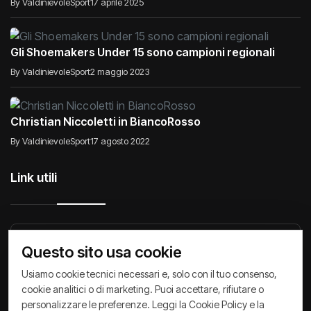
By ValdinievoleSport
17 aprile 2025
Gli Shoemakers Under 15 sono campioni regionali
By ValdinievoleSport
2 maggio 2023
Christian Niccoletti in BiancoRosso
By ValdinievoleSport
17 agosto 2022
Link utili
Raccontiamo di Noi
Comunicati
Società
Questo sito usa cookie
Privacy Policy
Cookie Policy
Archivio News
Usiamo cookie tecnici necessari e, solo con il tuo consenso,
cookie analitici o di marketing. Puoi accettare, rifiutare o
personalizzare le preferenze. Leggi la
Cookie Policy
e la