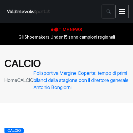
🔍
ULTIME NEWS
Gli Shoemakers Under 15 sono campioni regionali
CALCIO
Polisportiva Margine Coperta: tempo di primi
Home
CALCIO
bilanci della stagione con il direttore generale
Antonio Bongiorni
CALCIO