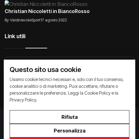
Christian Niccoletti in BiancoRosso
By ValdinievoleSport
17 agosto 2022
Link utili
Raccontiamo di Noi
Comunicati
Società
Questo sito usa cookie
Privacy Policy
Cookie Policy
Archivio News
Usiamo cookie tecnici necessari e, solo con il tuo consenso,
cookie analitici o di marketing. Puoi accettare, rifiutare o
personalizzare le preferenze. Leggi la
Cookie Policy
e la
Privacy Policy
.
Rifiuta
Privacy Policy
/
Cookie Policy
Copyright ©
2026
ValdinievoleSport.it - powered by
Personalizza
Paralleloweb