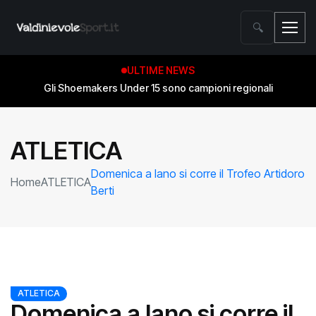
🔍
ULTIME NEWS
Gli Shoemakers Under 15 sono campioni regionali
ATLETICA
Domenica a Iano si corre il Trofeo Artidoro
Home
ATLETICA
Berti
ATLETICA
Domenica a Iano si corre il