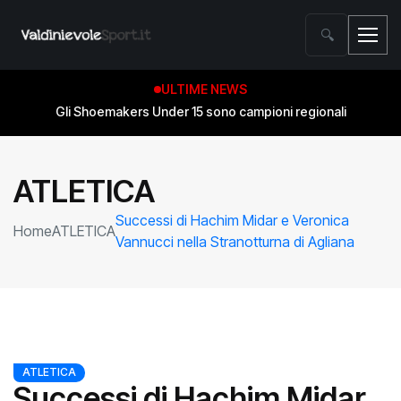
🔍
ULTIME NEWS
Gli Shoemakers Under 15 sono campioni regionali
ATLETICA
Successi di Hachim Midar e Veronica
Home
ATLETICA
Vannucci nella Stranotturna di Agliana
ATLETICA
Successi di Hachim Midar