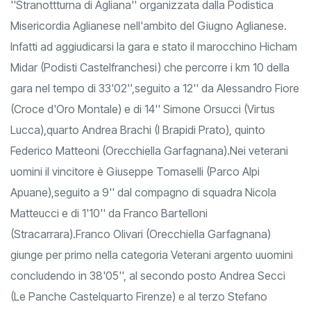
''Stranottturna di Agliana'' organizzata dalla Podistica
Misericordia Aglianese nell'ambito del Giugno Aglianese.
Infatti ad aggiudicarsi la gara e stato il marocchino Hicham
Midar (Podisti Castelfranchesi) che percorre i km 10 della
gara nel tempo di 33'02'',seguito a 12'' da Alessandro Fiore
(Croce d'Oro Montale) e di 14'' Simone Orsucci (Virtus
Lucca),quarto Andrea Brachi (I Brapidi Prato), quinto
Federico Matteoni (Orecchiella Garfagnana).Nei veterani
uomini il vincitore è Giuseppe Tomaselli (Parco Alpi
Apuane),seguito a 9'' dal compagno di squadra Nicola
Matteucci e di 1'10'' da Franco Bartelloni
(Stracarrara).Franco Olivari (Orecchiella Garfagnana)
giunge per primo nella categoria Veterani argento uuomini
concludendo in 38'05'', al secondo posto Andrea Secci
(Le Panche Castelquarto Firenze) e al terzo Stefano