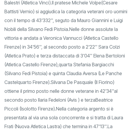
Balestri (Atletica Vinci).Il pratese Michele Volpe(Cesare
Battisti Vernio) si aggiudica la categoria veterani oro uomini
con il tempo di 43'332'', seguto da Mauro Giannini e Luigi
Nobili della Silvano Fedi Pistoia.Nelle donne assolute la
vittoria e andata a Veronica Vannucci (Atletica Castello
Firenze) in 34'56'', al secondo posto a 2'22'' Sara Colzi
(Atletica Prato) e terza distaccata di 3'04'' Elena Bertoloni
(Atletica Castello Firenze),quarta Stefania Bargiacchi
(Silvano Fedi Pistoia) e quinta Claudia Aversa (Le Panche
Castelquarto Firenze).Silvana De Pasquale (Il Fiorino)
ottiene il primo posto nelle donne veterane in 42'34''al
secondo posto Ilaria Fedeloni (Avis ) e terzaBeatrice
Piccoli (Isolotto Firenze).Nella categoria argento si è
presentata al via una sola concorrente e si tratta di Laura
Frati (Nuova Atletica Lastra) che termina in 47'13''.La