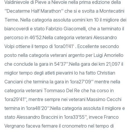
Valdinievole di Pieve a Nievole nella prima edizione della
''Decaterme Half Marathon'' che si e svolta a Montecatini
Terme. Nella categoria assoluta uomini km 10 il migliore dei
biancoverdi e stato Fabrizio Giacomelli, che a terminato il
percorso in 46'52.Nella categoria veterani Alessandro
Volpi ottiene il tempo di 1ora01'41' . Eccellente secondo
posto nella categoria veterani argento per Luigi Amoriello
che conclude la gara in 54'37''.Nella gara dei km 21,097 il
miglior tempo degli atleti pievarini lo ha fatto Christian
Canciani che termina la gara in 1ora27'09'' mentre nella
categoria veterani Tommaso Del Re che ha corso in
1ora29'41'', mentre sempre nei veterani Massimo Cecchi
termina in 1ora48'20''.Nella categoria assoluta il migliore e
stato Alessandro Braccini in 1ora33'55'', invece Franco
Vergnano faceva fermare il cronometro nel tempo di