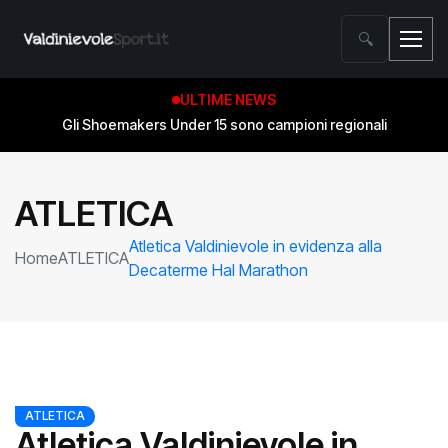
🔍
ULTIME NEWS
Gli Shoemakers Under 15 sono campioni regionali
ATLETICA
Atletica Valdinievole in evidenza alla
Home
ATLETICA
Decaterme Hal Marathon
ATLETICA
Atletica Valdinievole in