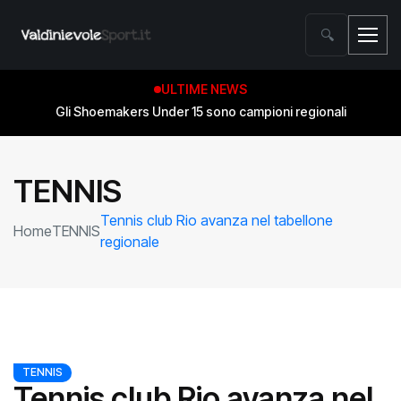
🔍
ULTIME NEWS
Gli Shoemakers Under 15 sono campioni regionali
TENNIS
Tennis club Rio avanza nel tabellone
Home
TENNIS
regionale
TENNIS
Tennis club Rio avanza nel