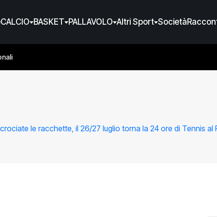
e
CALCIO
BASKET
PALLAVOLO
Altri Sport
Società
Raccont
nali
ncrociate le racchette, il 26/27 luglio torna la 24 ore di Tennis al 