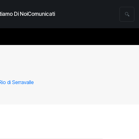
iamo Di Noi
Comunicati
🔍
Rio di Serravalle