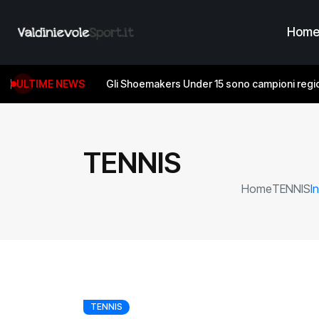
Hom
ULTIME NEWS
Gli Shoemakers Under 15 sono campioni regio
TENNIS
Home
TENNIS
I
TENNIS