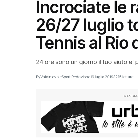
Incrociate le r
26/27 luglio t
Tennis al Rio 
24 ore sono un giorno il tuo aiuto e' 
By
ValdinievoleSport Redazione
19 luglio 2019
3215 letture
MESSAG