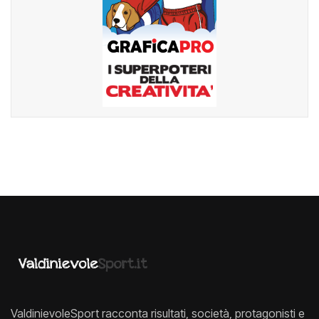
ValdinievoleSport racconta risultati, società, protagonisti e