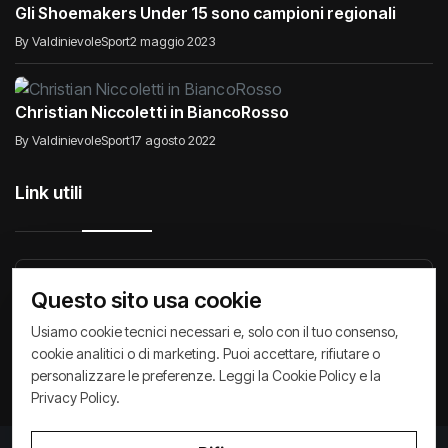
Gli Shoemakers Under 15 sono campioni regionali
By ValdinievoleSport
2 maggio 2023
Christian Niccoletti in BiancoRosso
By ValdinievoleSport
17 agosto 2022
Link utili
Raccontiamo di Noi
Comunicati
Società
Questo sito usa cookie
Privacy Policy
Cookie Policy
Archivio News
Usiamo cookie tecnici necessari e, solo con il tuo consenso,
cookie analitici o di marketing. Puoi accettare, rifiutare o
personalizzare le preferenze. Leggi la
Cookie Policy
e la
Privacy Policy
.