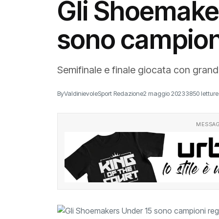
Gli Shoemake
sono campioni
Semifinale e finale giocata con grand
By
ValdinievoleSport Redazione
2 maggio 2023
3850 letture
MESSAG