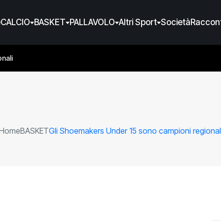
e
CALCIO
BASKET
PALLAVOLO
Altri Sport
Società
Raccont
nali
Home
BASKET
Gli Shoemakers Under 15 sono campioni regional