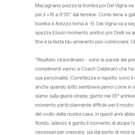
Macagnano piazza la bomba poi Del Vigna va a 
per il +16 a 6’30” dal termine. Contu tiene a g
bomba e Arezzo torna a -9. Del Vigna va a seg
spezza il buon momento aretino poi Orelli va an
fine e la festa blu-amaranto può cominciare. 
“Risultato straordinario - sono le parole del pre
complimenti vanno a Coach Calderaro che ha cos
sua personalità. Correttezza e rispetto sono i
anche quando tutto sembrava perso come in sem
siamo sulla giusta strada, giunto nel 35° anniv
momento particolarmente difficile per il nostro 
del crollo della nostra casa. in questi anni abb
florido, adesso è giunto il momento di alzare l’as
necessari per crescere, sia dal punto di vista 