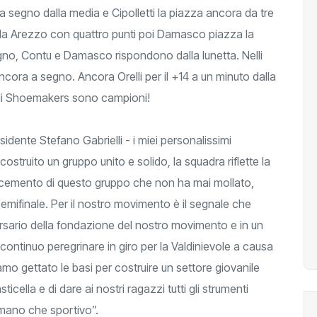
segno dalla media e Cipolletti la piazza ancora da tre
alla Arezzo con quattro punti poi Damasco piazza la
no, Contu e Damasco rispondono dalla lunetta. Nelli
cora a segno. Ancora Orelli per il +14 a un minuto dalla
Gli Shoemakers sono campioni!
sidente Stefano Gabrielli - i miei personalissimi
truito un gruppo unito e solido, la squadra riflette la
l cemento di questo gruppo che non ha mai mollato,
ifinale. Per il nostro movimento è il segnale che
ersario della fondazione del nostro movimento e in un
continuo peregrinare in giro per la Valdinievole a causa
iamo gettato le basi per costruire un settore giovanile
ticella e di dare ai nostri ragazzi tutti gli strumenti
umano che sportivo”.