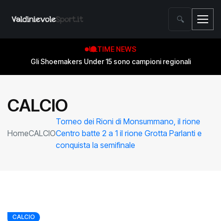
🔍
ULTIME NEWS
Gli Shoemakers Under 15 sono campioni regionali
CALCIO
Torneo dei Rioni di Monsummano, il rione
Home
CALCIO
Centro batte 2 a 1 il rione Grotta Parlanti e
conquista la semifinale
CALCIO