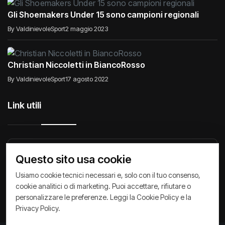
Gli Shoemakers Under 15 sono campioni regionali
By ValdinievoleSport
2 maggio 2023
Christian Niccoletti in BiancoRosso
By ValdinievoleSport
17 agosto 2022
Link utili
Raccontiamo di Noi
Comunicati
Società
Questo sito usa cookie
Privacy Policy
Cookie Policy
Archivio News
Usiamo cookie tecnici necessari e, solo con il tuo consenso,
cookie analitici o di marketing. Puoi accettare, rifiutare o
personalizzare le preferenze. Leggi la
Cookie Policy
e la
Privacy Policy
.