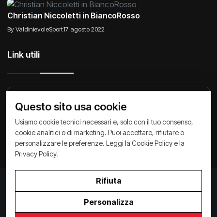
Christian Niccoletti in BiancoRosso
By ValdinievoleSport
17 agosto 2022
Link utili
Raccontiamo di Noi
Comunicati
Società
Questo sito usa cookie
Privacy Policy
Cookie Policy
Archivio News
Usiamo cookie tecnici necessari e, solo con il tuo consenso,
cookie analitici o di marketing. Puoi accettare, rifiutare o
personalizzare le preferenze. Leggi la
Cookie Policy
e la
Privacy Policy
.
Rifiuta
Privacy Policy
/
Cookie Policy
Copyright ©
2026
ValdinievoleSport.it - powered by
Personalizza
Paralleloweb