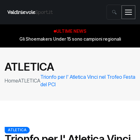
🔍
ULTIME NEWS
Gli Shoemakers Under 15 sono campioni regionali
ATLETICA
Trionfo per l' Atletica Vinci nel Trofeo Festa
Home
ATLETICA
del PCI
ATLETICA
Trionfo per l' Atletica Vinci