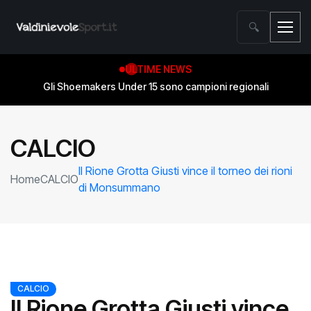
🔍
ULTIME NEWS
Gli Shoemakers Under 15 sono campioni regionali
CALCIO
Il Rione Grotta Giusti vince il torneo dei rioni
Home
CALCIO
di Monsummano
CALCIO