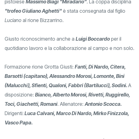
splendida creazione in ceramica realizzata dall'artista
pistoiese
Massimo Biagi "Miradario"
. La coppa disciplina
"trofeo Giuliano Aghetti"
è stata consegnata dal figlio
Luciano
al rione Bizzarrino.
Giusto riconoscimento anche a
Luigi Boccardo
per il
quotidiano lavoro e la collaborazione al campo e non solo.
Formazione rione Grotta Giusti:
Fanti, Di Nardo, Citera,
Barsotti (capitano), Alessandro Morosi, Lomonte, Bini
(Malucchi), Sfienti, Qualoni, Fabbri (Bartilucci), Sodini.
A
disposizione:
Bianco, Alberto Morosi, Rivetti, Ruggirello,
Toci, Giachetti, Romani
. Allenatore:
Antonio Scocca.
Dirigenti:
Luca Calvani, Marco Di Nardo, Mirko Finizzola,
Vasco Papa.