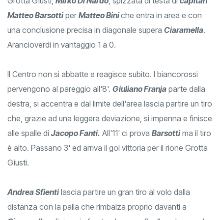
squillo al minuto 2. Lancio del difensore centrale della
Grotta Giusti,
Mirko Di Nardo
, spizzata di testa di
capitan
Matteo Barsotti
per
Matteo Bini
che entra in area e con
una conclusione precisa in diagonale supera
Ciaramella
.
Arancioverdi in vantaggio 1 a 0.
Il Centro non si abbatte e reagisce subito. I biancorossi
pervengono al pareggio all'8'.
Giuliano Franja
parte dalla
destra, si accentra e dal limite dell'area lascia partire un tiro
che, grazie ad una leggera deviazione, si impenna e finisce
alle spalle di
Jacopo Fanti.
All'11' ci prova
Barsotti
ma il tiro
è alto. Passano 3' ed arriva il gol vittoria per il rione Grotta
Giusti.
Andrea Sfienti
lascia partire un gran tiro al volo dalla