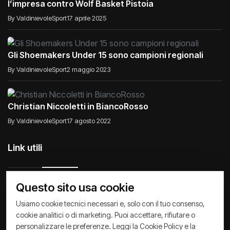
Salvezza conquistata! Gli Shoemakers compiono
l’impresa contro Wolf Basket Pistoia
By ValdinievoleSport
17 aprile 2025
Gli Shoemakers Under 15 sono campioni regionali
By ValdinievoleSport
2 maggio 2023
Christian Niccoletti in BiancoRosso
By ValdinievoleSport
17 agosto 2022
Link utili
Questo sito usa cookie
Usiamo cookie tecnici necessari e, solo con il tuo consenso,
Raccontiamo di Noi
Comunicati
Società
cookie analitici o di marketing. Puoi accettare, rifiutare o
personalizzare le preferenze. Leggi la
Cookie Policy
e la