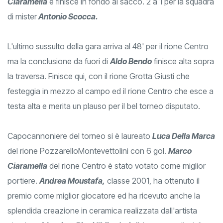
distanza con la palla che rimbalza proprio davanti a
Ciaramella
e finisce in fondo al sacco. 2 a 1 per la squadra
di mister
Antonio Scocca.
L'ultimo sussulto della gara arriva al 48' per il rione Centro
ma la conclusione da fuori di
Aldo Bendo
finisce alta sopra
la traversa. Finisce qui, con il rione Grotta Giusti che
festeggia in mezzo al campo ed il rione Centro che esce a
testa alta e merita un plauso per il bel torneo disputato.
Capocannoniere del torneo si è laureato
Luca Della Marca
del rione PozzarelloMontevettolini con 6 gol.
Marco
Ciaramella
del rione Centro è stato votato come miglior
portiere.
Andrea Moustafa,
classe 2001, ha ottenuto il
premio come miglior giocatore ed ha ricevuto anche la