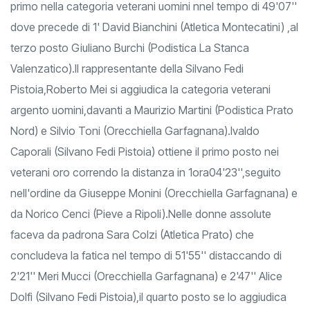
primo nella categoria veterani uomini nnel tempo di 49'07''
dove precede di 1' David Bianchini (Atletica Montecatini) ,al
terzo posto Giuliano Burchi (Podistica La Stanca
Valenzatico).Il rappresentante della Silvano Fedi
Pistoia,Roberto Mei si aggiudica la categoria veterani
argento uomini,davanti a Maurizio Martini (Podistica Prato
Nord) e Silvio Toni (Orecchiella Garfagnana).Ivaldo
Caporali (Silvano Fedi Pistoia) ottiene il primo posto nei
veterani oro correndo la distanza in 1ora04'23'',seguito
nell'ordine da Giuseppe Monini (Orecchiella Garfagnana) e
da Norico Cenci (Pieve a Ripoli).Nelle donne assolute
faceva da padrona Sara Colzi (Atletica Prato) che
concludeva la fatica nel tempo di 51'55'' distaccando di
2'21'' Meri Mucci (Orecchiella Garfagnana) e 2'47'' Alice
Dolfi (Silvano Fedi Pistoia),il quarto posto se lo aggiudica