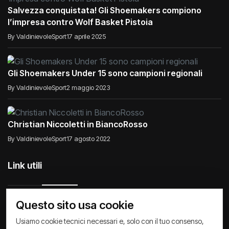
Salvezza conquistata! Gli Shoemakers compiono
l’impresa contro Wolf Basket Pistoia
By ValdinievoleSport
17 aprile 2025
Gli Shoemakers Under 15 sono campioni regionali
By ValdinievoleSport
2 maggio 2023
Christian Niccoletti in BiancoRosso
By ValdinievoleSport
17 agosto 2022
Link utili
Questo sito usa cookie
Raccontiamo di Noi
Comunicati
Società
Usiamo cookie tecnici necessari e, solo con il tuo consenso,