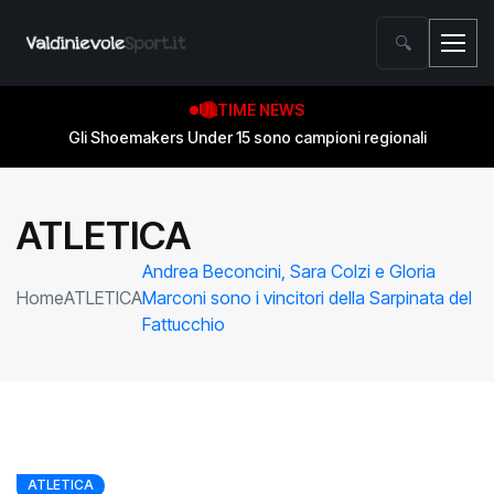
🔍
ULTIME NEWS
Gli Shoemakers Under 15 sono campioni regionali
ATLETICA
Andrea Beconcini, Sara Colzi e Gloria
Home
ATLETICA
Marconi sono i vincitori della Sarpinata del
Fattucchio
ATLETICA