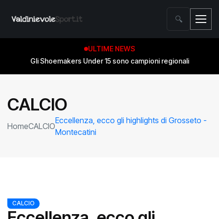
🔍
ULTIME NEWS
Gli Shoemakers Under 15 sono campioni regionali
CALCIO
Eccellenza, ecco gli highlights di Grosseto -
Home
CALCIO
Montecatini
CALCIO
Eccellenza, ecco gli