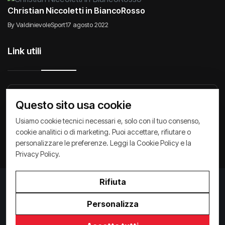
Christian Niccoletti in BiancoRosso
By ValdinievoleSport
17 agosto 2022
Link utili
Raccontiamo di Noi
Comunicati
Società
Questo sito usa cookie
Privacy Policy
Cookie Policy
Archivio News
Usiamo cookie tecnici necessari e, solo con il tuo consenso,
cookie analitici o di marketing. Puoi accettare, rifiutare o
personalizzare le preferenze. Leggi la
Cookie Policy
e la
Privacy Policy
.
Rifiuta
Privacy Policy
/
Cookie Policy
Copyright ©
2026
ValdinievoleSport.it - powered by
Personalizza
Paralleloweb
Invio comunicati