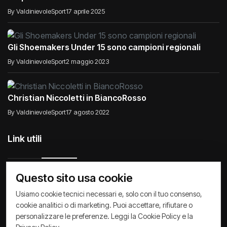
By ValdinievoleSport
17 aprile 2025
Gli Shoemakers Under 15 sono campioni regionali
By ValdinievoleSport
2 maggio 2023
Christian Niccoletti in BiancoRosso
By ValdinievoleSport
17 agosto 2022
Link utili
Questo sito usa cookie
Raccontiamo di Noi
Comunicati
Società
Usiamo cookie tecnici necessari e, solo con il tuo consenso,
cookie analitici o di marketing. Puoi accettare, rifiutare o
Privacy Policy
Cookie Policy
Archivio News
personalizzare le preferenze. Leggi la
Cookie Policy
e la