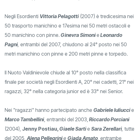
Negli Esordienti
Vittoria Pelagotti
(2007) è tredicesima nei
50 trasporto manichino e 17esima nei 50 metri ostacoli e
50 manichino con pinne.
Ginevra Simoni
e
Leonardo
Pagni
,
entrambi del 2007, chiudono al 24° posto nei 50
metri manichino con pinne e 200 metri pinne e torpedo.
Il Nuoto Valdinievole chiude al 10° posto nella classifica
finale per società negli Esordienti A, 20° nei cadetti, 21° nei
ragazzi, 32° nella categoria junior ed è 33° nei Senior.
Nei "ragazzi" hanno partecipato anche
Gabriele Iuliucci
e
Marco Tambellini
, entrambi del 2003,
Riccardo Porciani
(2004),
Jenny Postiau,
Giaele Sarti
e
Sara Zerellari
,
tutte
del 2005,
Alena Pellegrini
e
Giada Amato
, entrambe