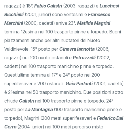
ragazzi) è 18°,
Fabio Calistri
(2003, ragazzi) e
Lucchesi
Bicchielli
(2001, junior) sono ventesimi e
Francesco
Marchini
(2000, cadetti) arriva 23°.
Matilde Magrini
termina 12esima nei 100 trasporto pinne e torpedo. Buoni
piazzamenti anche per altri nuotatori del Nuoto
Valdinievole. 15° posto per
Ginevra Iannotta
(2006,
ragazzi) nei 100 nuoto ostacoli e
Petruzzelli
(2002,
cadetti) nei 100 trasporto manichino pinne e torpedo.
Quest'ultima termina al 17° e 24° posto nei 200
superlifesaver e 200 ostacoli.
Gaia Parlanti
(2001, cadetti)
è 21esima nei 50 trasporto manichino. Due posizioni sotto
chiude
Calistri
nei 100 trasporto pinne e torpedo. 24°
posto per
La Montagna
(100 trasporto manichino pinne e
torpedo), Magrini (200 metri superlifesaver) e
Federico Dal
Cerro
(2004, junior) nei 100 metri percorso misto.