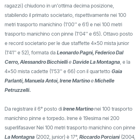
ragazzi) chiudono in un'ottima decima posizione,
stabilendo il primato societario, rispettivamente nei 100
metri trasporto manichino (1'00'' e 61) e nei 100 metri
trasporto manichino con pinne (1'04'' e 65). Ottavo posto
e record societario per le due staffette 4x50 mista junior
(1'41'' e 52), formata da
Leonardo Pagni, Federico Dal
Cerro, Alessandro Bicchielli
e
Davide La Montagna
, e la
4x50 mista cadette (1'53'' e 66) con il quartetto
Gaia
Parlanti, Manuela Antoi, Irene Martino
e
Michelle
Petruzzelli
.
Da registrare il 6° posto di
Irene Martino
nei 100 trasporto
manichino pinne e torpedo. Irene è 19esima nei 200
superlifasaver Nei 100 metri trasporto manichino con pinne
La Montagna
(2002, junior) è 17°,
Riccardo Porciani
(2004,