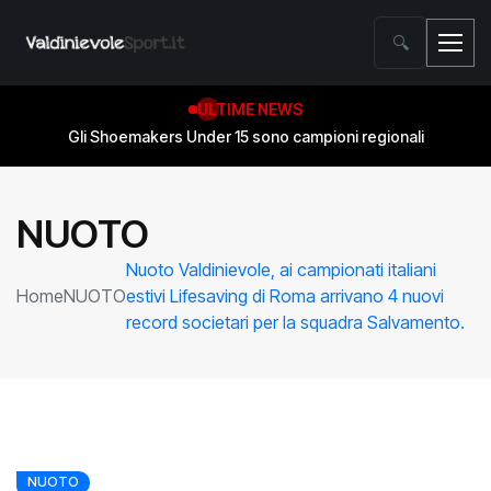
🔍
ULTIME NEWS
Gli Shoemakers Under 15 sono campioni regionali
NUOTO
Nuoto Valdinievole, ai campionati italiani
Home
NUOTO
estivi Lifesaving di Roma arrivano 4 nuovi
record societari per la squadra Salvamento.
NUOTO