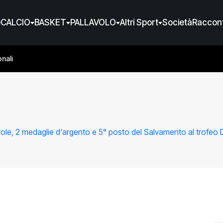
e
CALCIO
BASKET
PALLAVOLO
Altri Sport
Società
Raccont
nali
ole, 2 medaglie d'argento e 5° posto del Salvamento al trofeo 