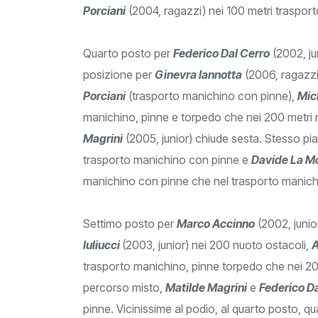
Porciani
(2004, ragazzi) nei 100 metri traspor
Quarto posto per
Federico Dal Cerro
(2002, ju
posizione per
Ginevra Iannotta
(2006, ragazzi
Porciani
(trasporto manichino con pinne),
Mich
manichino, pinne e torpedo che nei 200 metri n
Magrini
(2005, junior) chiude sesta. Stesso p
trasporto manichino con pinne e
Davide La M
manichino con pinne che nel trasporto manich
Settimo posto per
Marco Accinno
(2002, junio
Iuliucci
(2003, junior) nei 200 nuoto ostacoli,
A
trasporto manichino, pinne torpedo che nei 20
percorso misto,
Matilde Magrini
e
Federico D
pinne. Vicinissime al podio, al quarto posto, quas