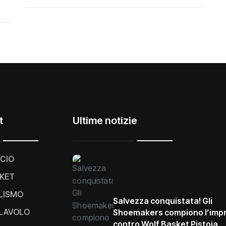
t
Ultime notizie
CIO
KET
LISMO
Salvezza conquistata! Gli
LAVOLO
Shoemakers compiono l’imp
contro Wolf Basket Pistoia