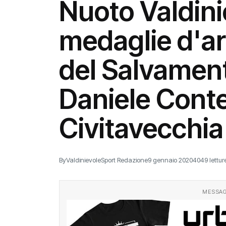
Nuoto Valdini
medaglie d'ar
del Salvament
Daniele Conte
Civitavecchia
By
ValdinievoleSport Redazione
9 gennaio 2020
4049 lettur
MESSAG