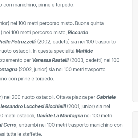
to con manichino, pinne e torpedo.
nior) nei 100 metri percorso misto. Buona quinta
) nei 100 metri percorso misto,
Riccardo
elle Petruzzelli
(2002, cadetti) sia nei 100 trasporto
uoto ostacoli. In questa specialità
Matilde
iazzamento per
Vanessa Rastelli
(2003, cadetti) nei 100
ontagna
(2002, junior) sia nei 100 metri trasporto
ino con pinne e torpedo.
r) nei 200 nuoto ostacoli. Ottava piazza per
Gabriele
lessandro Lucchesi Bicchielli
(2001, junior) sia nel
0 metri ostacoli,
Davide La Montagna
nei 100 metri
al Cerro
, entrambi nei 100 metri trasporto manichino con
i tutte le staffette.