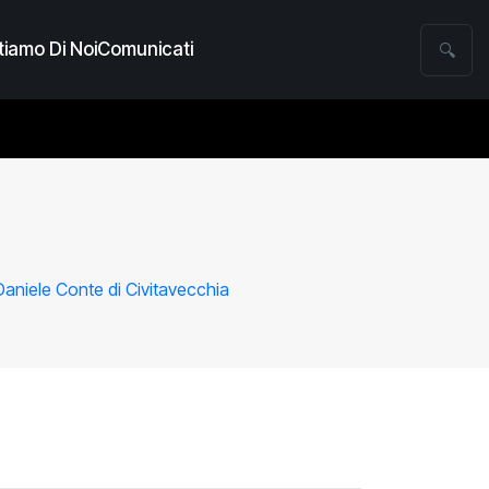
iamo Di Noi
Comunicati
🔍
Daniele Conte di Civitavecchia