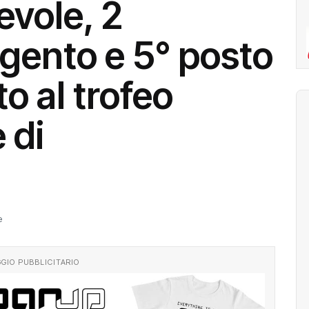
evole, 2
gento e 5° posto
o al trofeo
 di
e
GIO PUBBLICITARIO