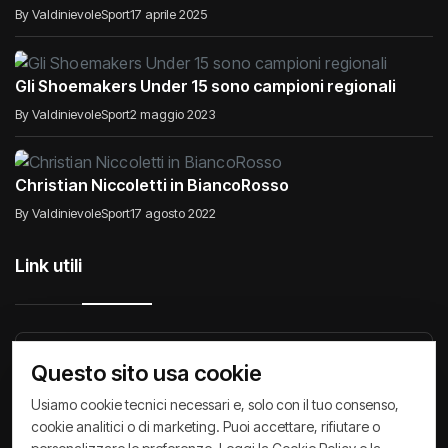
By ValdinievoleSport
17 aprile 2025
Gli Shoemakers Under 15 sono campioni regionali
By ValdinievoleSport
2 maggio 2023
Christian Niccoletti in BiancoRosso
By ValdinievoleSport
17 agosto 2022
Link utili
Raccontiamo di Noi
Comunicati
Società
Questo sito usa cookie
Privacy Policy
Cookie Policy
Archivio News
Usiamo cookie tecnici necessari e, solo con il tuo consenso,
cookie analitici o di marketing. Puoi accettare, rifiutare o