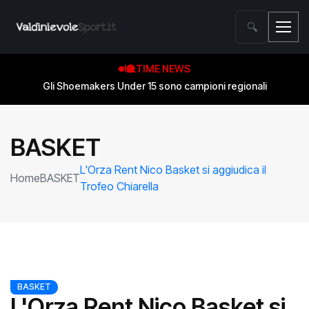
🔍
ULTIME NEWS
Gli Shoemakers Under 15 sono campioni regionali
BASKET
L'Orza Rent Nico Basket si aggiudica il
Home
BASKET
Trofeo Chiarella
BASKET
L'Orza Rent Nico Basket si