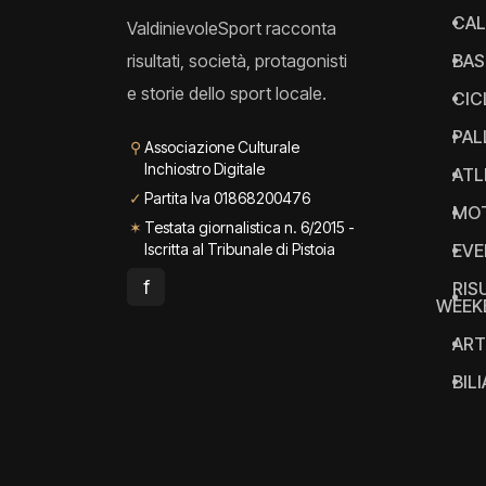
CAL
ValdinievoleSport racconta
risultati, società, protagonisti
BAS
e storie dello sport locale.
CIC
PAL
⚲
Associazione Culturale
Inchiostro Digitale
ATL
✓
Partita Iva 01868200476
MO
✶
Testata giornalistica n. 6/2015 -
Iscritta al Tribunale di Pistoia
EVE
f
RIS
WEEK
ART
BIL