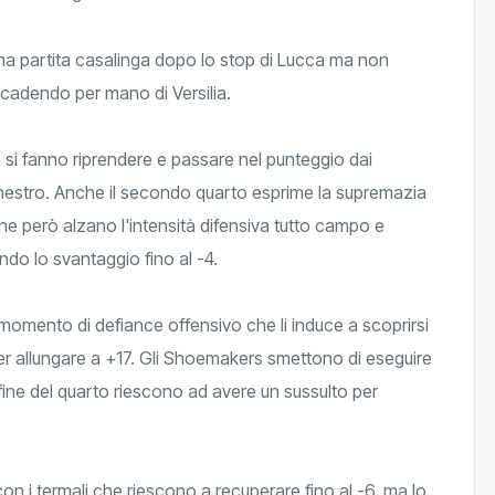
a partita casalinga dopo lo stop di Lucca ma non
e cadendo per mano di Versilia.
 si fanno riprendere e passare nel punteggio dai
canestro. Anche il secondo quarto esprime la supremazia
e però alzano l'intensità difensiva tutto campo e
ndo lo svantaggio fino al -4.
momento di defiance offensivo che li induce a scoprirsi
per allungare a +17. Gli Shoemakers smettono di eseguire
fine del quarto riescono ad avere un sussulto per
 con i termali che riescono a recuperare fino al -6, ma lo