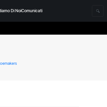
iamo Di Noi
Comunicati
🔍
 Shoemakers