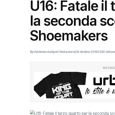
U16: Fatale il
la seconda sc
Shoemakers
By
ValdinievoleSport Redazione
28 ottobre 2019
3392 letture
MESSAG