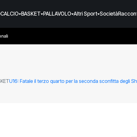
e
CALCIO
BASKET
PALLAVOLO
Altri Sport
Società
Raccont
nali
SKET
U16: Fatale il terzo quarto per la seconda sconfitta degli