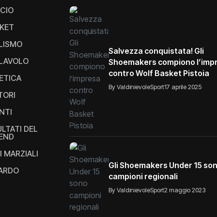
CIO
KET
LISMO
Salvezza conquistata! Gli
LAVOLO
Shoemakers compiono l’imp
contro Wolf Basket Pistoia
ETICA
By ValdinievoleSport
17 aprile 2025
TORI
NTI
ULTATI DEL
END
I MARZIALI
Gli Shoemakers Under 15 so
IARDO
campioni regionali
By ValdinievoleSport
2 maggio 2023