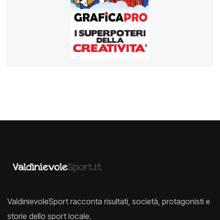
ValdinievoleSport racconta risultati, società, protagonisti e
storie dello sport locale.