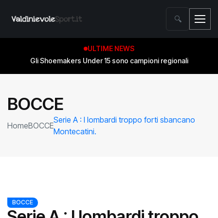
🔍
ULTIME NEWS
Gli Shoemakers Under 15 sono campioni regionali
BOCCE
Serie A : I lombardi troppo forti sbancano
Home
BOCCE
Montecatini.
BOCCE
Serie A : I lombardi troppo