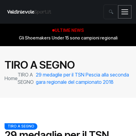
🔍
ULTIME NEWS
Gli Shoemakers Under 15 sono campioni regionali
TIRO A SEGNO
TIRO A
29 medaglie per il TSN Pescia alla seconda
Home
SEGNO
gara regionale del campionato 2018
TIRO A SEGNO
29 medaglie per il TSN