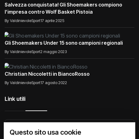
Salvezza conquistata! Gli Shoemakers compiono
l’impresa contro Wolf Basket Pistoia
By ValdinievoleSport
17 aprile 2025
Gli Shoemakers Under 15 sono campioni regionali
By ValdinievoleSport
2 maggio 2023
Christian Niccoletti in BiancoRosso
By ValdinievoleSport
17 agosto 2022
Link utili
Raccontiamo di Noi
Comunicati
Società
Questo sito usa cookie