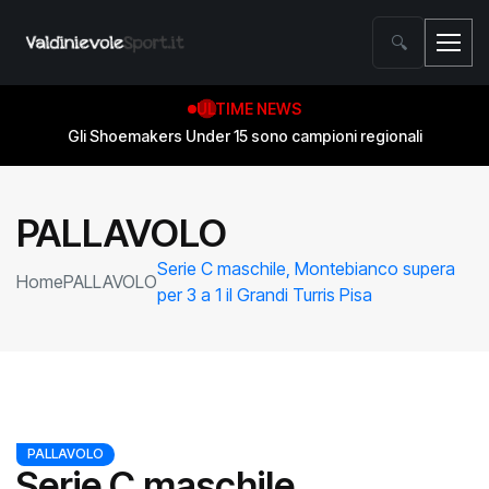
🔍
ULTIME NEWS
Gli Shoemakers Under 15 sono campioni regionali
PALLAVOLO
Serie C maschile, Montebianco supera
Home
PALLAVOLO
per 3 a 1 il Grandi Turris Pisa
PALLAVOLO
Serie C maschile,