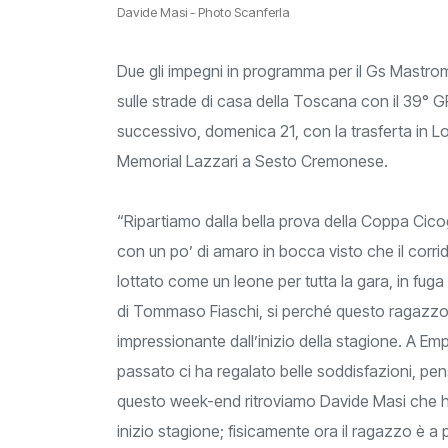
Davide Masi - Photo Scanferla
Due gli impegni in programma per il Gs Mastr
sulle strade di casa della Toscana con il 39° GP
successivo, domenica 21, con la trasferta in Lo
Memorial Lazzari a Sesto Cremonese.
“Ripartiamo dalla bella prova della Coppa Cicog
con un po’ di amaro in bocca visto che il corrid
lottato come un leone per tutta la gara, in fuga 
di Tommaso Fiaschi, si perché questo ragazzo s
impressionante dall’inizio della stagione. A Em
passato ci ha regalato belle soddisfazioni, penso
questo week-end ritroviamo Davide Masi che ha t
inizio stagione; fisicamente ora il ragazzo è a po