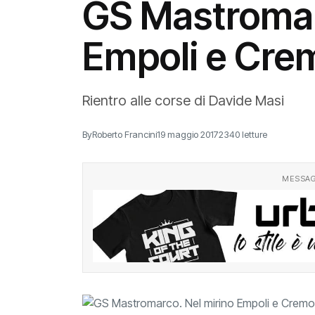
GS Mastromar
Empoli e Cre
Rientro alle corse di Davide Masi
By
Roberto Francini
19 maggio 2017
2340 letture
MESSAG