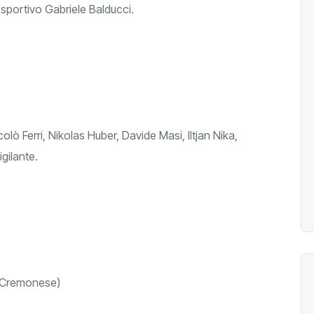
 sportivo Gabriele Balducci.
olò Ferri, Nikolas Huber, Davide Masi, Iltjan Nika,
gilante.
o Cremonese)