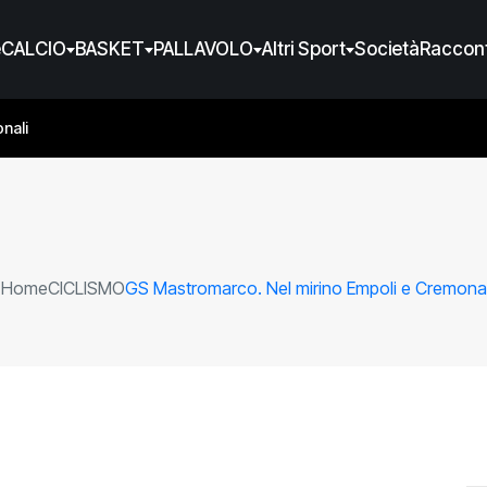
e
CALCIO
BASKET
PALLAVOLO
Altri Sport
Società
Raccont
nali
Home
CICLISMO
GS Mastromarco. Nel mirino Empoli e Cremona