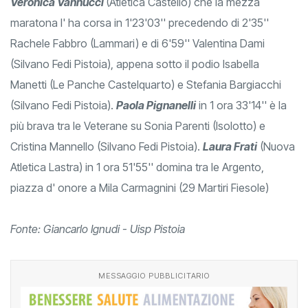
Veronica Vannucci
(Atletica Castello) che la mezza
maratona l' ha corsa in 1'23'03'' precedendo di 2'35''
Rachele Fabbro (Lammari) e di 6'59'' Valentina Dami
(Silvano Fedi Pistoia), appena sotto il podio Isabella
Manetti (Le Panche Castelquarto) e Stefania Bargiacchi
(Silvano Fedi Pistoia).
Paola Pignanelli
in 1 ora 33'14'' è la
più brava tra le Veterane su Sonia Parenti (Isolotto) e
Cristina Mannello (Silvano Fedi Pistoia).
Laura Frati
(Nuova
Atletica Lastra) in 1 ora 51'55'' domina tra le Argento,
piazza d' onore a Mila Carmagnini (29 Martiri Fiesole)
Fonte: Giancarlo Ignudi - Uisp Pistoia
MESSAGGIO PUBBLICITARIO