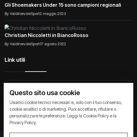
Gli Shoemakers Under 15 sono campioni regionali
By ValdinievoleSport
2 maggio 2023
Christian Niccoletti in BiancoRosso
By ValdinievoleSport
17 agosto 2022
Link utili
Raccontiamo di Noi
Comunicati
Società
Questo sito usa cookie
Privacy Policy
Cookie Policy
Archivio News
Usiamo cookie tecnici necessari e, solo con il tuo consenso,
cookie analitici o di marketing. Puoi accettare, rifiutare o
personalizzare le preferenze. Leggi la
Cookie Policy
e la
Privacy Policy
.