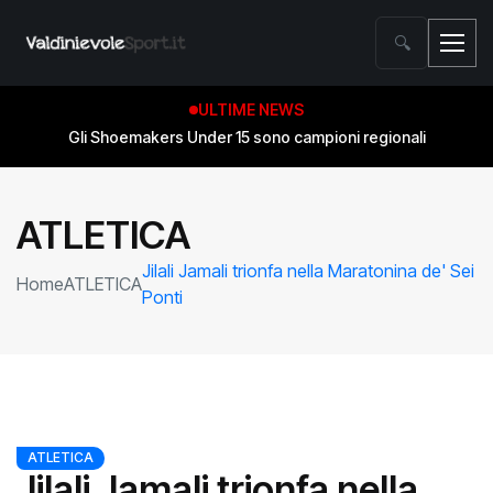
🔍
ULTIME NEWS
Gli Shoemakers Under 15 sono campioni regionali
ATLETICA
Jilali Jamali trionfa nella Maratonina de' Sei
Home
ATLETICA
Ponti
ATLETICA
Jilali Jamali trionfa nella