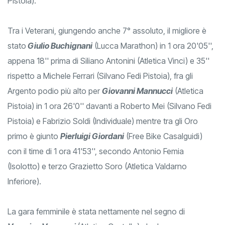
Pistoia).
Tra i Veterani, giungendo anche 7° assoluto, il migliore è
stato
Giulio Buchignani
(Lucca Marathon) in 1 ora 20'05'',
appena 18'' prima di Siliano Antonini (Atletica Vinci) e 35''
rispetto a Michele Ferrari (Silvano Fedi Pistoia), fra gli
Argento podio più alto per
Giovanni Mannucci
(Atletica
Pistoia) in 1 ora 26'0'' davanti a Roberto Mei (Silvano Fedi
Pistoia) e Fabrizio Soldi (Individuale) mentre tra gli Oro
primo è giunto
Pierluigi Giordani
(Free Bike Casalguidi)
con il time di 1 ora 41'53'', secondo Antonio Femia
(Isolotto) e terzo Grazietto Soro (Atletica Valdarno
Inferiore).
La gara femminile è stata nettamente nel segno di