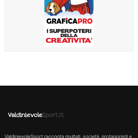
ValdinievoleSport racconta risultati, società, protagonisti e