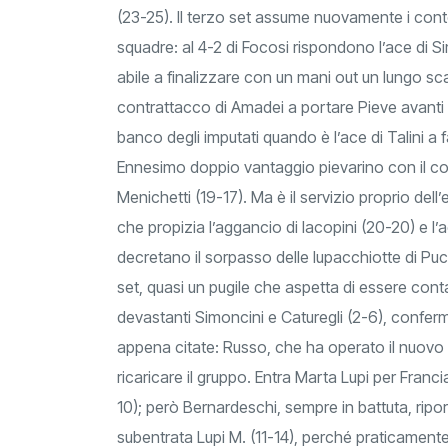
(23-25). Il terzo set assume nuovamente i cont
squadre: al 4-2 di Focosi rispondono l’ace di Sim
abile a finalizzare con un mani out un lungo sca
contrattacco di Amadei a portare Pieve avanti d
banco degli imputati quando è l’ace di Talini a f
Ennesimo doppio vantaggio pievarino con il con
Menichetti (19-17). Ma è il servizio proprio de
che propizia l’aggancio di Iacopini (20-20) e l’a
decretano il sorpasso delle lupacchiotte di Pucc
set, quasi un pugile che aspetta di essere cont
devastanti Simoncini e Caturegli (2-6), conferma
appena citate: Russo, che ha operato il nuovo c
ricaricare il gruppo. Entra Marta Lupi per Francia
10); però Bernardeschi, sempre in battuta, ripor
subentrata Lupi M. (11-14), perché praticamente 