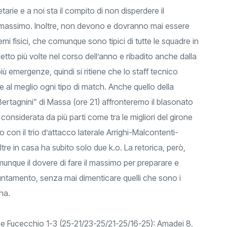
arie e a noi sta il compito di non disperdere il
al massimo. Inoltre, non devono e dovranno mai essere
emi fisici, che comunque sono tipici di tutte le squadre in
etto più volte nel corso dell’anno e ribadito anche dalla
iù emergenze, quindi si ritiene che lo staff tecnico
e al meglio ogni tipo di match. Anche quello della
ertagnini” di Massa (ore 21) affronteremo il blasonato
è considerata da più parti come tra le migliori del girone
to con il trio d’attacco laterale Arrighi-Malcontenti-
oltre in casa ha subito solo due k.o. La retorica, però,
unque il dovere di fare il massimo per preparare e
untamento, senza mai dimenticare quelli che sono i
ana.
e Fucecchio 1-3 (25-21/23-25/21-25/16-25): Amadei 8,