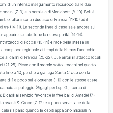
orni di un intenso inseguimento reciproco tra le due
oncini (7-9) e la parallela di Menichetti (8-10). Belli è
mbio, allora sono i due ace di Francia (11-10) ed il
i tre (14-11). La seconda linea di casa sale ancora sul
ar apparire sul tabellone la nuova parità (14-14).
trattacco di Focosi (16-14) e l’ace della stessa su
ll’ex campione regionale ai tempi della Kemas Fucecchio
ce ai danni di Francia (20-22). Due errori in attacco locali
i (21-25). Pieve con il morale sotto i tacchi nel quarto
ato fino a 10, perché è già fuga Santa Croce con le
ta di lì a poco sull’eloquente 3-10 con le stesse atlete
ambio al palleggio (Bigagli per Lupi G.), cerca di
; Bigagli al servizio favorisce la free ball di Amadei (7-
ta avanti S. Croce (7-12) e a poco serve l’ace della
cala il sipario quando le ospiti appaiono micidiali in