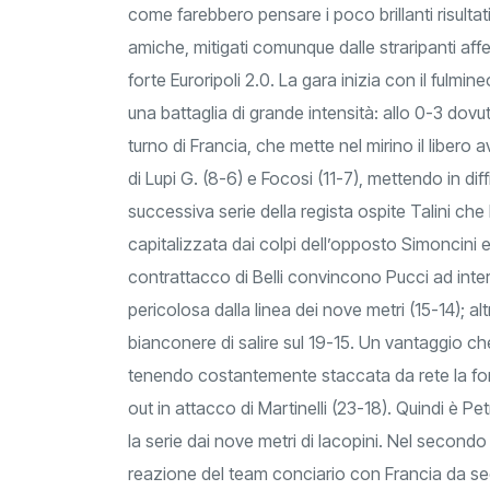
come farebbero pensare i poco brillanti risultati 
amiche, mitigati comunque dalle straripanti affe
forte Euroripoli 2.0. La gara inizia con il fulmi
una battaglia di grande intensità: allo 0-3 dovut
turno di Francia, che mette nel mirino il libero 
di Lupi G. (8-6) e Focosi (11-7), mettendo in dif
successiva serie della regista ospite Talini che
capitalizzata dai colpi dell’opposto Simoncini e del
contrattacco di Belli convincono Pucci ad inter
pericolosa dalla linea dei nove metri (15-14); a
bianconere di salire sul 19-15. Un vantaggio 
tenendo costantemente staccata da rete la fo
out in attacco di Martinelli (23-18). Quindi è Pe
la serie dai nove metri di Iacopini. Nel secon
reazione del team conciario con Francia da secon