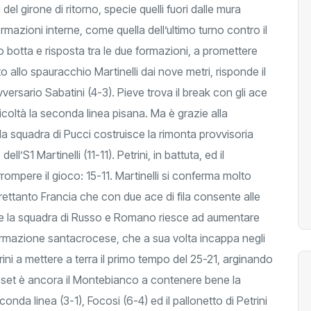
del girone di ritorno, specie quelli fuori dalle mura
rmazioni interne, come quella dell’ultimo turno contro il
neo botta e risposta tra le due formazioni, a promettere
o allo spauracchio Martinelli dai nove metri, risponde il
avversario Sabatini (4-3). Pieve trova il break con gli ace
ficoltà la seconda linea pisana. Ma è grazie alla
 la squadra di Pucci costruisce la rimonta provvisoria
l’S1 Martinelli (11-11). Petrini, in battuta, ed il
rompere il gioco: 15-11. Martinelli si conferma molto
ltrettanto Francia che con due ace di fila consente alle
che la squadra di Russo e Romano riesce ad aumentare
rmazione santacrocese, che a sua volta incappa negli
trini a mettere a terra il primo tempo del 25-21, arginando
do set è ancora il Montebianco a contenere bene la
da linea (3-1), Focosi (6-4) ed il pallonetto di Petrini