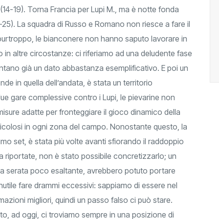
(14-19). Torna Francia per Lupi M., ma è notte fonda
16-25). La squadra di Russo e Romano non riesce a fare il
ve, purtroppo, le bianconere non hanno saputo lavorare in
 in altre circostanze: ci riferiamo ad una deludente fase
ntano già un dato abbastanza esemplificativo. E poi un
de in quella dell’andata, è stata un territorio
 due gare complessive contro i Lupi, le pievarine non
isure adatte per fronteggiare il gioco dinamico della
ricolosi in ogni zona del campo. Nonostante questo, la
o set, è stata più volte avanti sfiorando il raddoppio
a riportate, non è stato possibile concretizzarlo; un
n una serata poco esaltante, avrebbero potuto portare
nutile fare drammi eccessivi: sappiamo di essere nel
rmazioni migliori, quindi un passo falso ci può stare.
utto, ad oggi, ci troviamo sempre in una posizione di