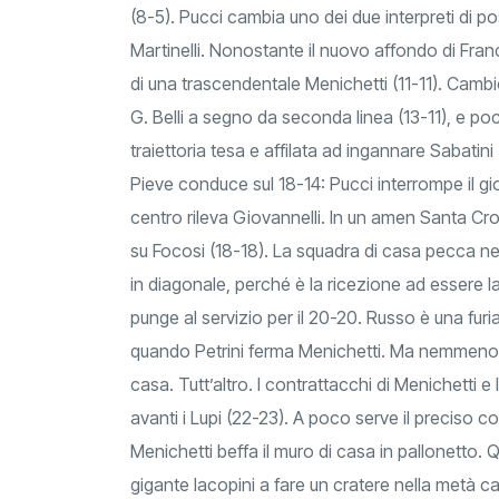
(8-5). Pucci cambia uno dei due interpreti di po
Martinelli. Nonostante il nuovo affondo di Fran
di una trascendentale Menichetti (11-11). Cambio
G. Belli a segno da seconda linea (13-11), e p
traiettoria tesa e affilata ad ingannare Sabatin
Pieve conduce sul 18-14: Pucci interrompe il g
centro rileva Giovannelli. In un amen Santa Cro
su Focosi (18-18). La squadra di casa pecca ne
in diagonale, perché è la ricezione ad essere 
punge al servizio per il 20-20. Russo è una fur
quando Petrini ferma Menichetti. Ma nemmeno 
casa. Tutt’altro. I contrattacchi di Menichetti e 
avanti i Lupi (22-23). A poco serve il preciso col
Menichetti beffa il muro di casa in pallonetto. Qui
gigante Iacopini a fare un cratere nella metà c