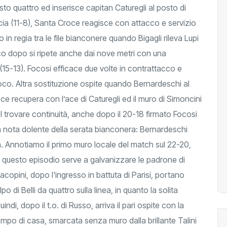
sto quattro ed inserisce capitan Caturegli al posto di
cia (11-8), Santa Croce reagisce con attacco e servizio
 in regia tra le file bianconere quando Bigagli rileva Lupi
oco dopo si ripete anche dai nove metri con una
i (15-13). Focosi efficace due volte in contrattacco e
ioco. Altra sostituzione ospite quando Bernardeschi al
ce recupera con l’ace di Caturegli ed il muro di Simoncini
l trovare continuità, anche dopo il 20-18 firmato Focosi
la nota dolente della serata bianconera: Bernardeschi
ia. Annotiamo il primo muro locale del match sul 22-20,
questo episodio serve a galvanizzare le padrone di
Iacopini, dopo l'ingresso in battuta di Parisi, portano
po di Belli da quattro sulla linea, in quanto la solita
ndi, dopo il t.o. di Russo, arriva il pari ospite con la
ampo di casa, smarcata senza muro dalla brillante Talini