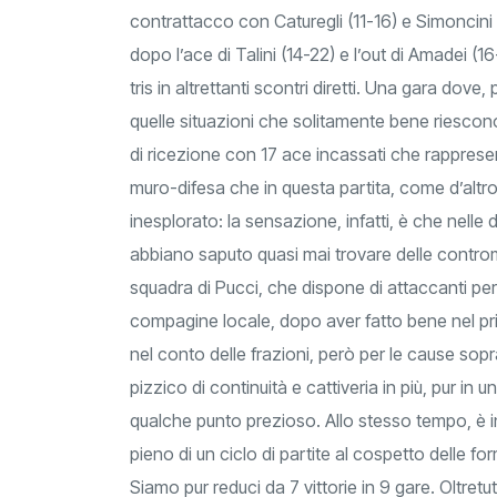
contrattacco con Caturegli (11-16) e Simoncini 
dopo l’ace di Talini (14-22) e l’out di Amadei (
tris in altrettanti scontri diretti. Una gara do
quelle situazioni che solitamente bene riescono
di ricezione con 17 ace incassati che rapprese
muro-difesa che in questa partita, come d’altron
inesplorato: la sensazione, infatti, è che nelle
abbiano saputo quasi mai trovare delle controm
squadra di Pucci, che dispone di attaccanti pe
compagine locale, dopo aver fatto bene nel prim
nel conto delle frazioni, però per le cause sopr
pizzico di continuità e cattiveria in più, pur i
qualche punto prezioso. Allo stesso tempo, è i
pieno di un ciclo di partite al cospetto delle fo
Siamo pur reduci da 7 vittorie in 9 gare. Oltret