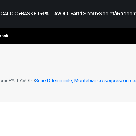
e
CALCIO
BASKET
PALLAVOLO
Altri Sport
Società
Raccont
nali
ome
PALLAVOLO
Serie D femminile, Montebianco sorpreso in ca