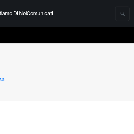
iamo Di Noi
Comunicati
🔍
sa