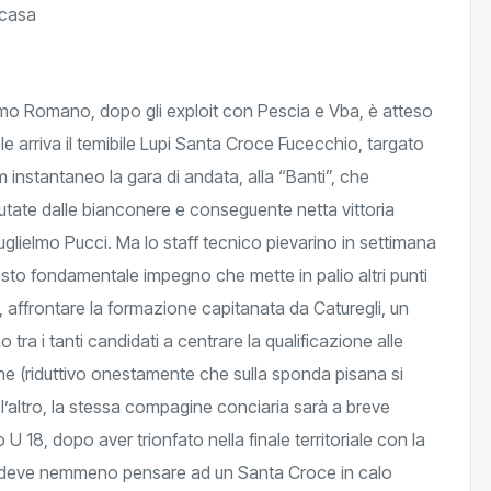
mo Romano, dopo gli exploit con Pescia e Vba, è atteso
ole arriva il temibile Lupi Santa Croce Fucecchio, targato
lm instantaneo la gara di andata, alla “Banti”, che
putate dalle bianconere e conseguente netta vittoria
glielmo Pucci. Ma lo staff tecnico pievarino in settimana
uesto fondamentale impegno che mette in palio altri punti
, affrontare la formazione capitanata da Caturegli, un
 tra i tanti candidati a centrare la qualificazione alle
one (riduttivo onestamente che sulla sponda pisana si
 l’altro, la stessa compagine conciaria sarà a breve
U 18, dopo aver trionfato nella finale territoriale con la
 si deve nemmeno pensare ad un Santa Croce in calo