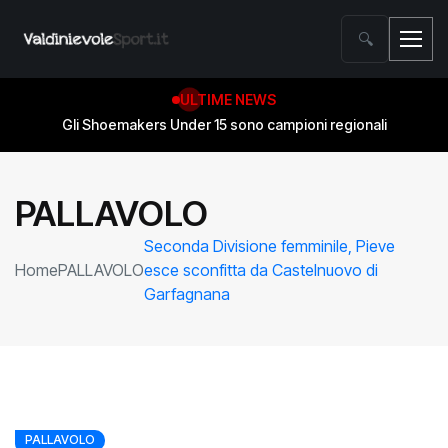
🔍
ULTIME NEWS
Gli Shoemakers Under 15 sono campioni regionali
PALLAVOLO
Seconda Divisione femminile, Pieve
Home
PALLAVOLO
esce sconfitta da Castelnuovo di
Garfagnana