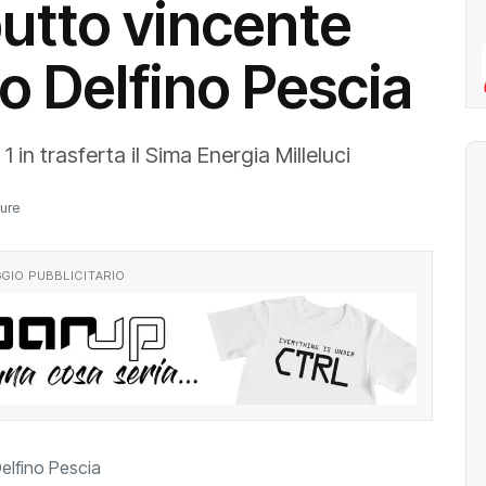
utto vincente
lo Delfino Pescia
 in trasferta il Sima Energia Milleluci
ture
GIO PUBBLICITARIO