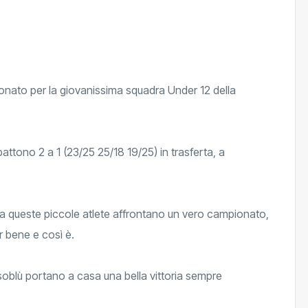
pionato per la giovanissima squadra Under 12 della
battono 2 a 1 (
23/25 25/18 19/25) i
n trasferta, a
lta queste piccole atlete affrontano un vero campionato,
r bene e così è.
soblù portano a casa una bella vittoria sempre