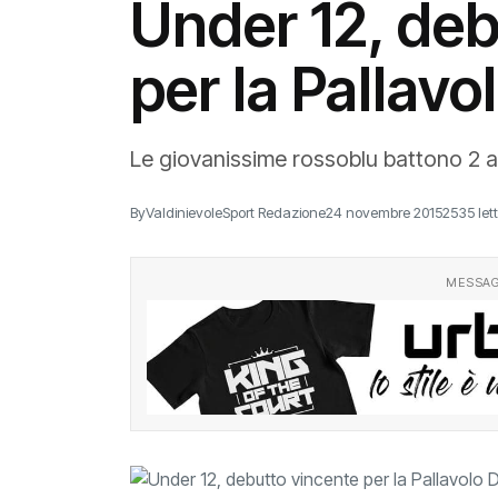
Under 12, deb
per la Pallavo
Le giovanissime rossoblu battono 2 a 1
By
ValdinievoleSport Redazione
24 novembre 2015
2535 let
MESSAG