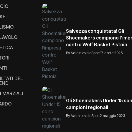
CIO
KET
LISMO
Salvezza conquistata! Gli
LAVOLO
Shoemakers compiono l’imp
contro Wolf Basket Pistoia
ETICA
By ValdinievoleSport
17 aprile 2025
TORI
NTI
ULTATI DEL
END
I MARZIALI
Gli Shoemakers Under 15 so
IARDO
campioni regionali
By ValdinievoleSport
2 maggio 2023