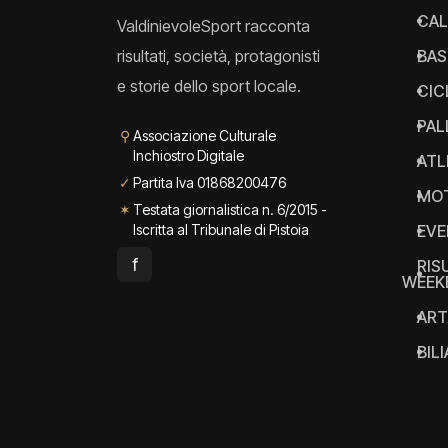
CAL
ValdinievoleSport racconta
risultati, società, protagonisti
BAS
e storie dello sport locale.
CIC
PAL
⚲
Associazione Culturale
Inchiostro Digitale
ATL
✓
Partita Iva 01868200476
MO
✶
Testata giornalistica n. 6/2015 -
Iscritta al Tribunale di Pistoia
EVE
f
RIS
WEEK
ART
BIL