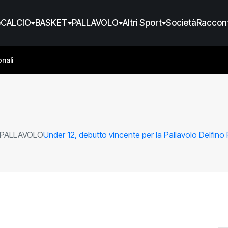
e
CALCIO
BASKET
PALLAVOLO
Altri Sport
Società
Raccont
nali
PALLAVOLO
Under 12, debutto vincente per la Pallavolo Delfino