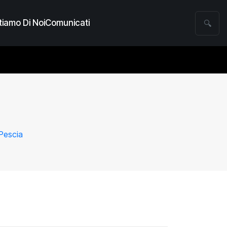
iamo Di Noi
Comunicati
🔍
 Pescia